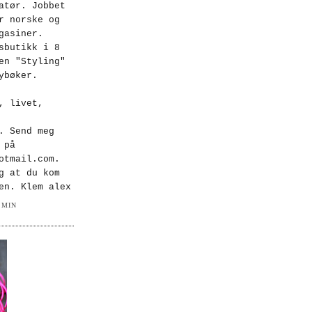
atør. Jobbet
r norske og
gasiner.
sbutikk i 8
en "Styling"
ybøker.
, livet,
. Send meg
 på
otmail.com.
g at du kom
en. Klem alex
 MIN