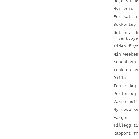
Déjà vu de
Hvitveis
Fortsatt m
Sukkertøy
Gutter,- h
verktøye
Tiden flyr
Min weeken
København 
Innkjøp av
Dilla
Tante dag
Perler og 
Vakre nell
Ny rosa ko
Farger
Tillegg ti
Rapport fr