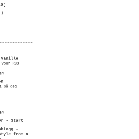
18)
4)
E
 Vanille
 your RSS
en
en
i på deg
en
ør - Start
nblogg -
style from a