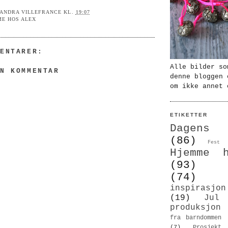
ANDRA VILLEFRANCE
KL.
19:07
E HOS ALEX
MENTARER:
Alle bilder so
EN KOMMENTAR
denne bloggen 
om ikke annet 
ETIKETTER
Dagens
(86)
Fest
Hjemme 
(93)
(74)
inspirasj
(19)
Jul
produksjon
fra barndommen
(7)
Prosjekt