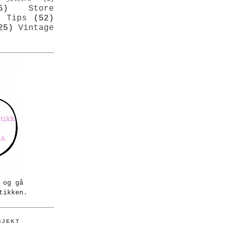
6)
Store
Tips
(52)
25)
Vintage
 og gå
tikken.
SJEKT