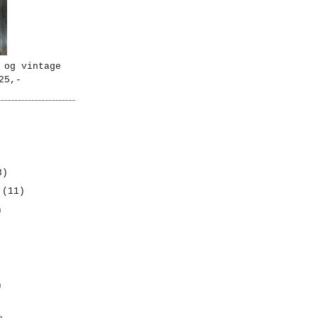
 og vintage
25,-
3)
r
(11)
)
)