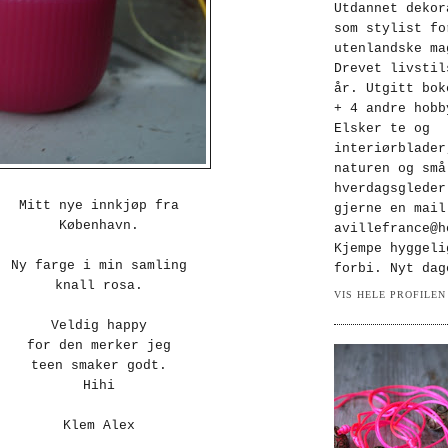
Utdannet dekor
som stylist fo
utenlandske ma
Drevet livstil
år. Utgitt bok
+ 4 andre hobb
Elsker te og
interiørblader
naturen og små
hverdagsgleder
Mitt nye innkjøp fra
gjerne en mail
København.
avillefrance@h
Kjempe hyggeli
Ny farge i min samling
forbi. Nyt dag
knall rosa.
VIS HELE PROFILEN
Veldig happy
for den merker jeg
teen smaker godt.
Hihi
Klem Alex