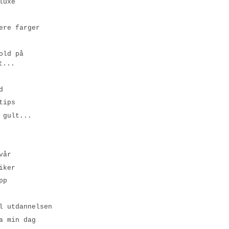
luxe
ere farger
old på
t...
d
tips
 gult...
vår
iker
pp
l utdannelsen
a min dag