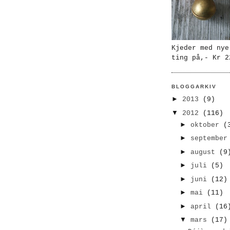
Kjeder med nye
ting på,- Kr 2
BLOGGARKIV
►
2013
(9)
▼
2012
(116)
►
oktober
(
►
septembe
►
august
(9
►
juli
(5)
►
juni
(12)
►
mai
(11)
►
april
(16
▼
mars
(17)