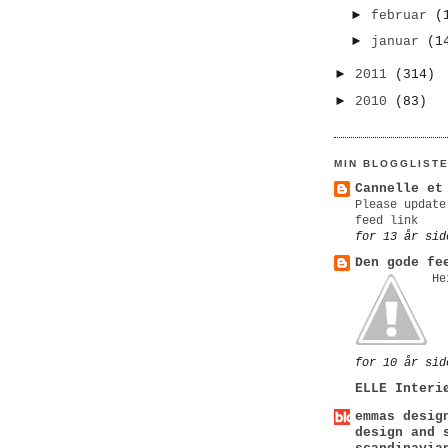
►
februar
(
►
januar
(1
►
2011
(314)
►
2010
(83)
MIN BLOGGLIST
Cannelle et
Please update
feed link
for 13 år sid
Den gode fe
He
for 10 år sid
ELLE Interi
emmas desig
design and 