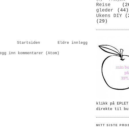
Reise
(2
gleder
(44)
Ukens DIY
(
(29)
Startsiden
Eldre innlegg
egg inn kommentarer (Atom)
klikk på EPLET
direkte til bu
MITT SISTE PRO