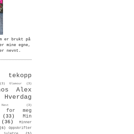
m er brukt på
er mine egne,
er nevnt.
 tekopp
(3)
Glamour
(3)
hos Alex
Hverdag
Høst
(3)
on for meg
(33)
Min
(36)
Minner
(6)
Oppskrifter
 juletre
(5)